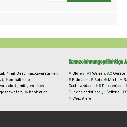
Kennzeichnungspflichtige A
tel,
4
mit Geschmacksverstärker,
A
Gluten (
A1
Weizen,
A2
Gerste
zt,
9
enthält eine
E
Erdnüsse,
F
Soja,
G
Milch,
H
Sc
erändert / mit genetisch
Cashewnüsse,
H5
Pecannüsse,
geschwefelt,
16
Knoblauch
Queenslandnüsse),
I
Sellerie,
J
S
N
Weichtiere