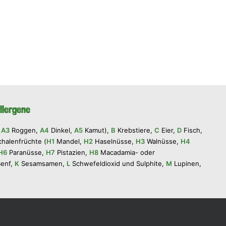
llergene
,
A3
Roggen,
A4
Dinkel,
A5
Kamut),
B
Krebstiere,
C
Eier,
D
Fisch,
halenfrüchte (
H1
Mandel,
H2
Haselnüsse,
H3
Walnüsse,
H4
H6
Paranüsse,
H7
Pistazien,
H8
Macadamia- oder
enf,
K
Sesamsamen,
L
Schwefeldioxid und Sulphite,
M
Lupinen,