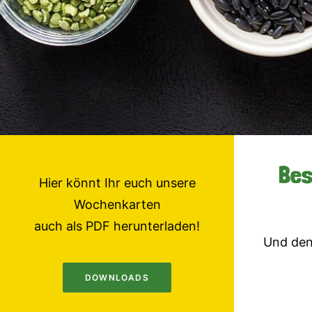
Bes
Hier könnt Ihr euch unsere
Wochenkarten
auch als PDF herunterladen!
Und den
DOWNLOADS