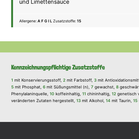
und Limettensauce
Allergene:
A F G I L
Zusatzstoffe:
15
Kennzeichnungspflichtige Zusatzstoffe
1
mit Konservierungsstoff,
2
mit Farbstoff,
3
mit Antioxidationsmit
5
mit Phosphat,
6
mit Süßungsmittel (n),
7
gewachst,
8
geschwär
Phenylalaninquelle,
10
koffeinhaltig,
11
chininhaltig,
12
genetisch v
veränderten Zutaten hergestellt,
13
mit Alkohol,
14
mit Taurin,
15