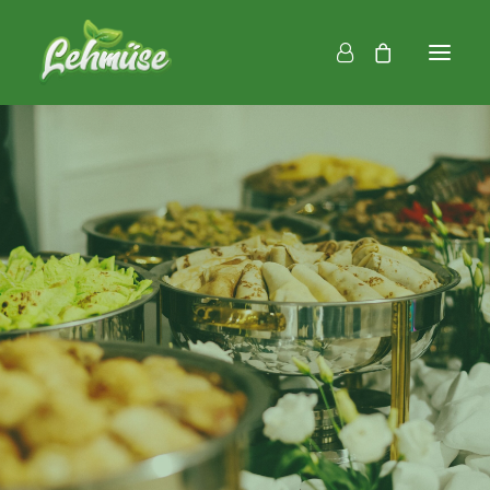
Mittag
Fingerfood
Catering
Downloads
Über uns
Für Unternehmen
FAQ